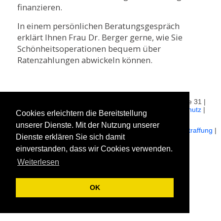
finanzieren.
In einem persönlichen Beratungsgespräch
erklärt Ihnen Frau Dr. Berger gerne, wie Sie
Schönheitsoperationen bequem über
Ratenzahlungen abwickeln können.
© 2026 plastischechirurgie-muenchen.com | Theatinerstraße 31 |
80333 München |
Leistungsübersicht
|
Impressum
|
Datenschutz
|
Cookies erleichtern die Bereitstellung
Expertenteam
|
Fakten
unserer Dienste. Mit der Nutzung unserer
Brustvergrößerung
|
Schamlippenverkleinerung
|
Augenlidstraffung
|
Dienste erklären Sie sich damit
Botox®
einverstanden, dass wir Cookies verwenden.
761
Bewertungen auf ProvenExpert.com
Weiterlesen
Dr.Luise Berger - Praxis für Plastische Chirurgie
OK