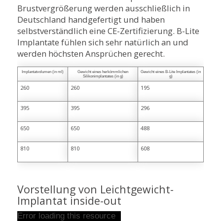
Brustvergrößerung werden ausschließlich in
Deutschland handgefertigt und haben
selbstverständlich eine CE-Zertifizierung. B-Lite
Implantate fühlen sich sehr natürlich an und
werden höchsten Ansprüchen gerecht.
Implantatvolumen (in ml)
Gewicht eines herkömmlichen
Gewicht eines B-Lite Implantates (in
Silikonimplantates (in g)
g)
260
260
195
395
395
296
650
650
488
810
810
608
Vorstellung von Leichtgewicht-
Implantat inside-out
Error loading this resource